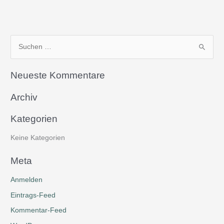
S
u
Neueste Kommentare
c
h
Archiv
e
n
Kategorien
n
Keine Kategorien
a
c
Meta
h
Anmelden
:
Eintrags-Feed
Kommentar-Feed